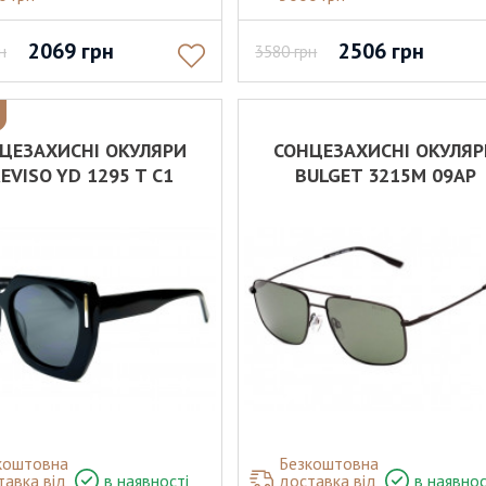
2069
грн
2506
грн
н
3580
грн
ЦЕЗАХИСНІ ОКУЛЯРИ
СОНЦЕЗАХИСНІ ОКУЛЯ
EVISO YD 1295 T С1
BULGET 3215M 09AP
коштовна
Безкоштовна
тавка від
в наявності
доставка від
в наявнос