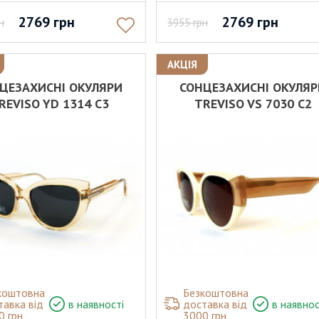
2769
грн
2769
грн
н
3955
грн
АКЦІЯ
ЦЕЗАХИСНІ ОКУЛЯРИ
СОНЦЕЗАХИСНІ ОКУЛЯ
REVISO YD 1314 C3
TREVISO VS 7030 C2
коштовна
Безкоштовна
тавка від
в наявності
доставка від
в наявнос
0 грн
3000 грн