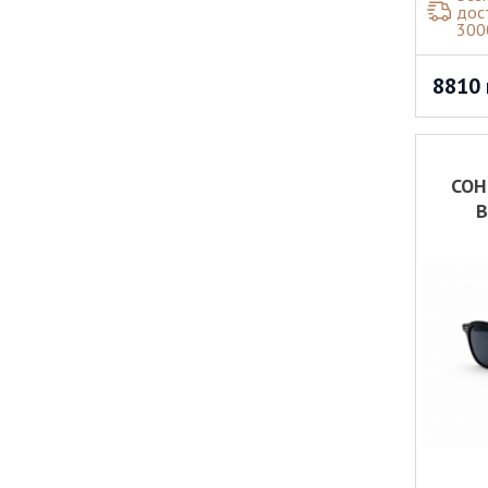
дос
300
8810
СОН
B