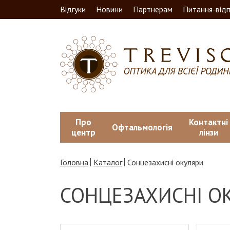
Відгуки
Новини
Партнерам
Питання-відп
Про
Контактні
Офтальмологія
центр
лінзи
Головна
Каталог
Сонцезахисні окуляри
СОНЦЕЗАХИСНІ О