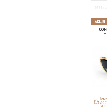
3955
гр
АКЦІЯ
СОН
T
Без
дос
300