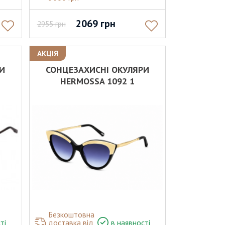
2069
грн
2955
грн
АКЦІЯ
РИ
СОНЦЕЗАХИСНІ ОКУЛЯРИ
HERMOSSA 1092 1
Безкоштовна
ті
доставка від
в наявності