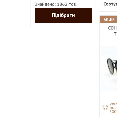
Сортув
Знайдено: 1862 тов.
Підібрати
АКЦІЯ
СОН
T
Без
дос
300