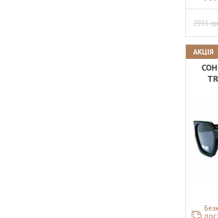
2955
гр
АКЦІЯ
СОН
TR
Без
дос