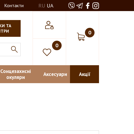
RU
UA
Контакти
КИ ТА
НТРИ
0
0
Сонцезахисні
Аксесуари
Акції
окуляри