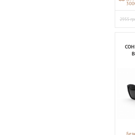
300
2955
гр
СОН
B
Без