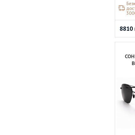
Без
дос
300
8810
СОН
B