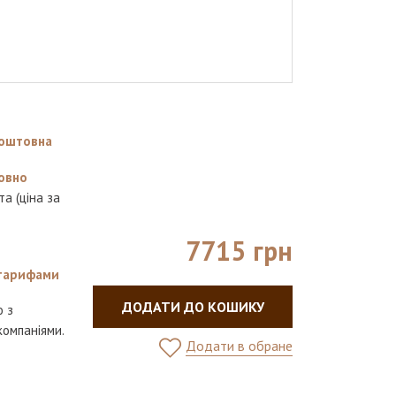
оштовна
овно
а (ціна за
7715 грн
 тарифами
ДОДАТИ ДО КОШИКУ
о з
омпаніями.
Додати в обране