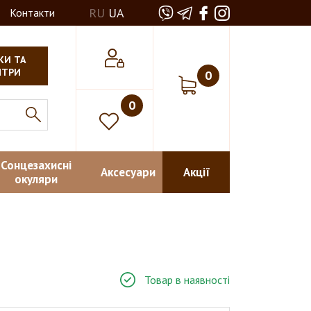
RU
UA
Контакти
КИ ТА
НТРИ
0
0
Сонцезахисні
Аксесуари
Акції
окуляри
Товар в наявності