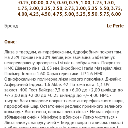
-0.25, 00.00, 0.25, 0.50, 0.75, 1.00, 1.25, 1.50,
1.75, 2.00, 2.25, 2.50, 2.75, 3.00, 3.25, 3.50, 3.75,
4.00, 4.25, 4.50, 4.75, 5.00, 5.25, 5.50, 5.75, 6.00
Бренд
Le Perle
Опис:
Лінза з твердим, антирефлексним, гідрофобним покриттям.
На 25% тонше і на 30% легше, ніж звичайна. Забезпечує
неперевершену прозорість і чіткість зображення. Покриття:
HMC Діаметр лінз: Д. 65 мм. Виробник: Італія Матеріал лінз:
Полімер Індекс: 1.60 Характеристики: LP 1.6 HMC.
Однофокальних полімерна лінза нового покоління. Дизайн:
Асферичний Індекс: 1.6 Abbe: 42 Питома вага: 1,3 UV
захист: 400 Тест Байєра: 7,3. від +6,00 до +2,00 циліндр до
+/- 2,00 від +2,00 до +0,25 циліндр до +/- 4,00 HMC -
тверде багатошарове покриття має антирефлексного шари,
гідрофобний шар. Остаточний рефлекс приємного зеленого
кольору. • Витончена, плоска і легка лінза • Не має ефекту
збільшення очей • Мінімізує відблиски • Легко чиститься •
Лінза знижує напругу очей • Тверде покриття високої якості
з обох сторін захищає лінзу від механічних пошкоджень і