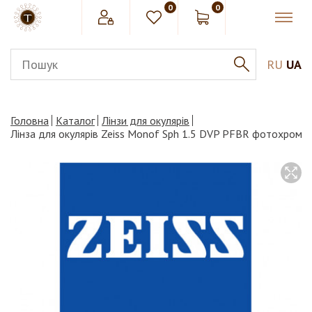
0
0
RU
UA
Головна
Каталог
Лінзи для окулярів
Лінза для окулярів Zeiss Monof Sph 1.5 DVP PFBR фотохромн