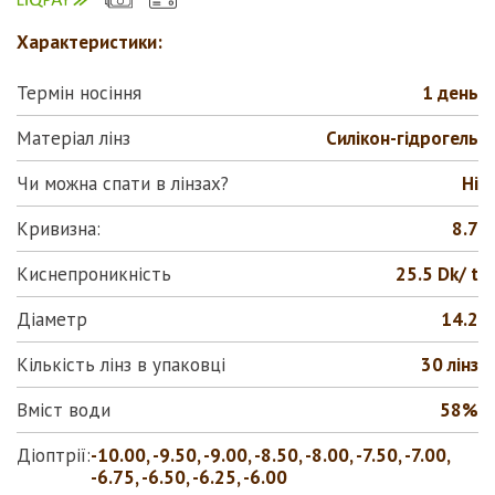
Характеристики:
Термін носіння
1 день
Матеріал лінз
Силікон-гідрогель
Чи можна спати в лінзах?
Ні
Кривизна:
8.7
Киснепроникність
25.5 Dk/ t
Діаметр
14.2
Кількість лінз в упаковці
30 лінз
Вміст води
58%
Діоптрії:
-10.00, -9.50, -9.00, -8.50, -8.00, -7.50, -7.00,
-6.75, -6.50, -6.25, -6.00