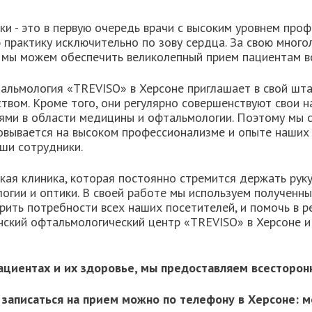
и - это в первую очередь врачи с высоким уровнем про
практику исключительно по зову сердца. За свою много
у мы можем обеспечить великолепный прием пациентам вс
альмология «TREVISO» в Херсоне приглашает в свой шт
вом. Кроме того, они регулярно совершенствуют свои на
ми в области медицины и офтальмологии. Поэтому мы с 
вывается на высоком профессионализме и опыте наших 
ши сотрудники.
кая клиника, которая постоянно стремится держать руку
гии и оптики. В своей работе мы используем полученные
ить потребности всех наших посетителей, и помочь в 
инский офтальмологический центр «TREVISO» в Херсоне 
 пациентах и их здоровье, мы предоставляем всестор
 записаться на прием можно по телефону в Херсоне: мо