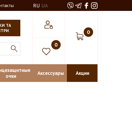
RU
UA
нтакты
КИ ТА
НТРИ
0
0
нцезащитные
Аксессуары
Акции
очки