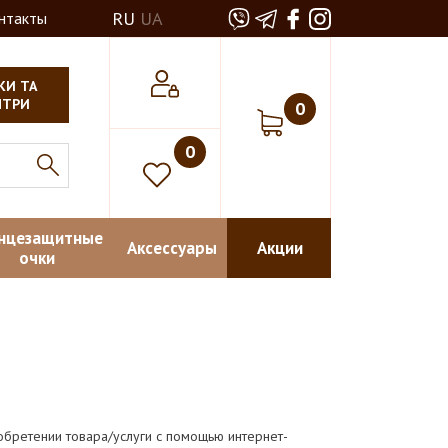
RU
UA
нтакты
КИ ТА
НТРИ
0
0
нцезащитные
Аксессуары
Акции
очки
бретении товара/услуги с помощью интернет-