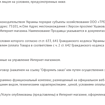
 лицом на условиях, предусмотренных ниже.
аконодательством Украины порядке субъекты хозяйствования ООО «ТР
дрес: 75101, м.Оле Адрес местонахождения г.Херсон проспект Ушакова
нтернет-магазина. Наименование Продавца указывается в документах 
овия которого согласно ст.ст. 633, 641 Гражданского кодекса Украин
лем (оплата Товара в соответствии с ч. 2 ст. 642 Гражданского кодекс
нные на управление Интернет-магазином.
овор (нажатием на ссылку "Оформить заказ" или путем осуществления з
ограммно-функциональный комплекс, размещенный на официальном веб-
ним видом, техническими характеристиками , ценой, условиями оплаты и 
ра/Услуги опубликованы (представлены) в Интернет-магазине, оформле