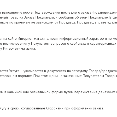
жит выполнению после Подтверждения последнего заказа (подтвержден
нный Товар из Заказа Покупателя, и сообщить об этом Покупателю. В сл
 числе по причинам, не зависящим от Продавца, Продавец вправе удалит
ся на сайте Интернет-магазина, носят информационный характер и не м
чае возникновения у Покупателя вопросов о свойствах и характеристика
ру Интернет–магазина.
ляется Услуга – указывается в документах на передачу Товара/предост
остороннем порядке. При этом цены на заказанные Покупателем Товар
елем в наличной или безналичной форме путем перечисления денежных с
слугу в сроки, согласованные Сторонами при оформлении заказа.