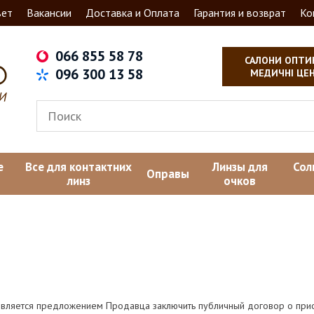
вет
Вакансии
Доставка и Оплата
Гарантия и возврат
Ко
066 855 58 78
САЛОНИ ОПТИ
096 300 13 58
МЕДИЧНІ ЦЕ
е
Все для контактних
Линзы для
Сол
Оправы
линз
очков
вляется предложением Продавца заключить публичный договор о прио