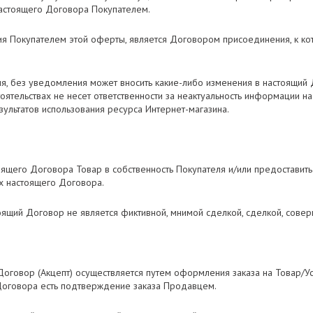
настоящего Договора Покупателем.
ния Покупателем этой оферты, является Договором присоединения, к ко
мя, без уведомления может вносить какие-либо изменения в настоящи
оятельствах не несет ответственности за неактуальность информации на
зультатов использования ресурса Интернет-магазина.
оящего Договора Товар в собственность Покупателя и/или предоставить 
ях настоящего Договора.
тоящий Договор не является фиктивной, мнимой сделкой, сделкой, сове
оговор (Акцепт) осуществляется путем оформления заказа на Товар/Усл
Договора есть подтверждение заказа Продавцем.