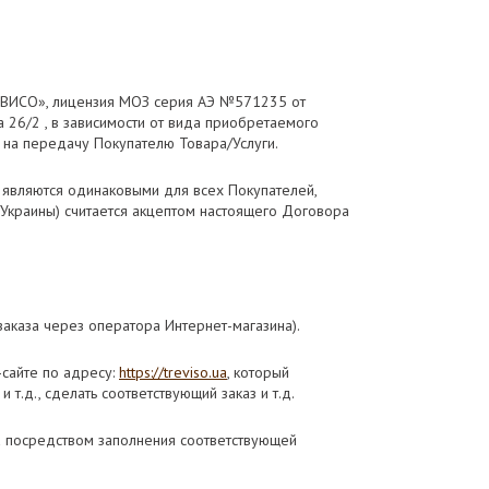
ЕВИСО», лицензия МОЗ серия АЭ №571235 от
 26/2 , в зависимости от вида приобретаемого
на передачу Покупателю Товара/Услуги.
ы являются одинаковыми для всех Покупателей,
а Украины) считается акцептом настоящего Договора
аказа через оператора Интернет-магазина).
сайте по адресу:
https://treviso.ua
, который
т.д., сделать соответствующий заказ и т.д.
на посредством заполнения соответствующей