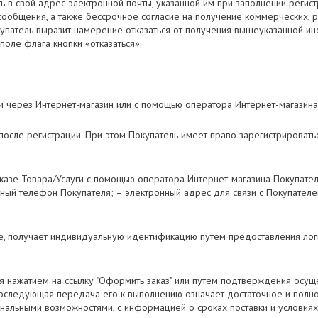
ть в свой адрес электронной почты, указанной им при заполнении реги
 сообщения, а также бессрочное согласие на получение коммерческих, 
 Покупатель выразит намерение отказаться от получения вышеуказанной 
поле флага кнопки «отказаться».
ем через Интернет-магазин или с помощью оператора Интернет-магазина
осле регистрации. При этом Покупатель имеет право зарегистрироваться 
 заказе Товара/Услуги с помощью оператора Интернет-магазина Покупа
актный телефон Покупателя; – электронный адрес для связи с Покупател
ине, получает индивидуальную идентификацию путем предоставления лог
я нажатием на ссылку "Оформить заказ" или путем подтверждения осущ
оследующая передача его к выполнению означает достаточное и полно
нальными возможностями, с информацией о сроках поставки и условиях