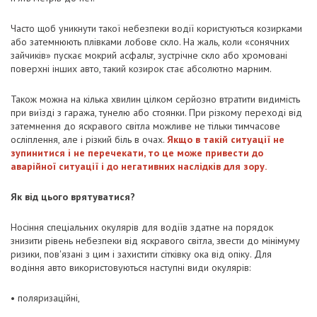
Часто щоб уникнути такої небезпеки водії користуються козирками
або затемнюють плівками лобове скло. На жаль, коли «сонячних
зайчиків» пускає мокрий асфальт, зустрічне скло або хромовані
поверхні інших авто, такий козирок стає абсолютно марним.
Також можна на кілька хвилин цілком серйозно втратити видимість
при виїзді з гаража, тунелю або стоянки. При різкому переході від
затемнення до яскравого світла можливе не тільки тимчасове
осліплення, але і різкий біль в очах.
Якщо в такій ситуації не
зупинитися і не перечекати, то це може привести до
аварійної ситуації і до негативних наслідків для зору.
Як від цього врятуватися?
Носіння спеціальних окулярів для водіїв здатне на порядок
знизити рівень небезпеки від яскравого світла, звести до мінімуму
ризики, пов'язані з цим і захистити сітківку ока від опіку. Для
водіння авто використовуються наступні види окулярів:
• поляризаційні,