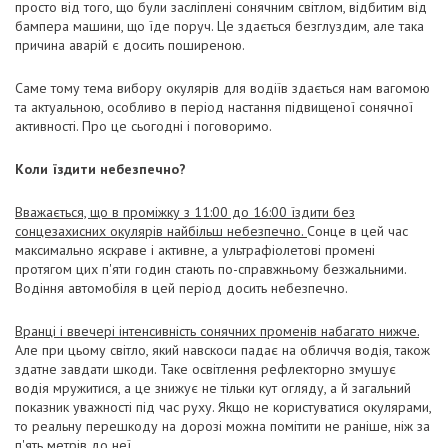
просто від того, що були засліплені сонячним світлом, відбитим від
бампера машини, що їде поруч. Це здається безглуздим, але така
причина аварій є досить поширеною.
Саме тому тема вибору окулярів для водіїв здається нам вагомою
та актуальною, особливо в період настання підвищеної сонячної
активності. Про це сьогодні і поговоримо.
Коли їздити небезпечно?
Вважається, що в проміжку з 11:00 до 16:00 їздити без
сонцезахисних окулярів найбільш небезпечно.
Сонце в цей час
максимально яскраве і активне, а ультрафіолетові промені
протягом цих п'яти годин стають по-справжньому безжальними.
Водіння автомобіля в цей період досить небезпечно.
Вранці і ввечері інтенсивність сонячних променів набагато нижче.
Але при цьому світло, який навскоси падає на обличчя водія, також
здатне завдати шкоди. Таке освітлення рефлекторно змушує
водія мружитися, а це знижує не тільки кут огляду, а й загальний
показник уважності під час руху. Якщо не користуватися окулярами,
то реальну перешкоду на дорозі можна помітити не раніше, ніж за
п'ять метрів до неї.