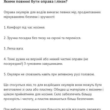
Якими повинні бути оправа і лінзи?
Оправа окулярів для водіїв вимагає певних мір, продиктованих
міркуваннями безпеки і зручності:
1. Комфорт під час носіння.
2. Зручна посадка без тиску на скроні та перенісся.
3. Легка вага.
4. Тонкі дужки на верхній або нижній частині оправи (не
посередині!) З гумовими завушниками.
5. Окуляри не сповзають навіть при активному русі головою.
Що стосується лінз, то для водійських окулярів вони можуть бути
виготовлені зі скла або пластику. Обидва ці матеріали є якісними і
цілком прийнятними для носіння. Скло забезпечить більшу
прозорість і чистоту, а пластик вважається більш безпечним.
При виборі затемнення скла більшість водіїв віддають перевагу