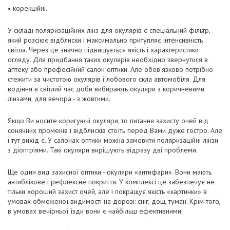
• корекційні.
У складі поляризаційних лінз для окулярів є спеціальний фільтр,
який розсіює відблиски і максимально притупляє інтенсивність
світла. Через це значно підвищується якість і характеристики
огляду. Для придбання таких окулярів необхідно звернутися в
аптеку або професійний салон оптики. Але обов'язково потрібно
стежити за чистотою окулярів і лобового скла автомобіля. Для
водіння в світлий час доби вибирають окуляри з коричневими
лінзами, для вечора - з жовтими.
Якщо Ви носите коригуючі окуляри, то питання захисту очей від
сонячних променів і відблисків стоїть перед Вами дуже гостро. Але
і тут вихід є. У салонах оптики можна замовити поляризаційні лінзи
з діоптріями. Такі окуляри вирішують відразу дві проблеми.
Ще один вид захисної оптики - окуляри «антифари». Вони мають
антиблікове і рефлексне покриття. У комплексі це забезпечує не
тільки хороший захист очей, але і покращує якість «картинки» в
умовах обмеженої видимості на дорозі: сніг, дощ, туман. Крім того,
в умовах вечірньої їзди вони є найбільш ефективними.