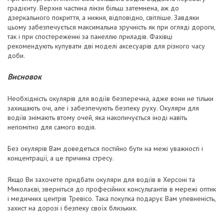
градієнту. Верхня частина лінзи більш затемнена, аж до
дзеркального покриття, а нижня, відповідно, світліше. Завдяки
цьому забезпечується максимальна зручність як при огляді дороги,
так і при спостереженні за панеллю приладів. Фахівці
рекомендують купувати дві моделі аксесуарів для різного часу
доби.
Висновок
Необхідність окулярів для водіїв безперечна, адже вони не тільки
захищають очі, але і забезпечують безпеку руху. Окуляри для
водіїв знімають втому очей, яка накопичується іноді навіть
непомітно для самого водія.
Без окулярів Вам доведеться постійно бути на межі уважності і
концентрації, а це причина стресу.
Якщо Ви захочете придбати окуляри для водіїв в Херсоні та
Миколаєві, зверніться до професійних консультантів в мережі оптик
і медичних центрів Тревісо. Така покупка подарує Вам упевненість,
захист на дорозі і безпеку своїх близьких.