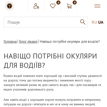
0
0
RU
UA
Головна
Блог лікаря
Навіщо потрібні окуляри для водіїв?
НАВІЩО ПОТРІБНІ ОКУЛЯРИ
ДЛЯ ВОДІЇВ?
Кожен водій повинен мати хороший зір і високий ступінь уважності
на дорозі, тому що погана видимість і зниження якості зору -
занадто великий ризик як для самого водія, так і для пасажирів та
інших учасників дорожнього руху.
Але навіть водії з хорошим зором можуть потрапити в неприємну
ситуацію на дорозі і втягнути в неї ні в чому не винних людей,