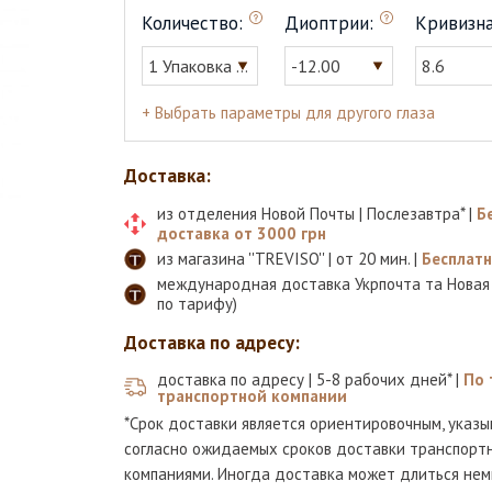
Количество:
Диоптрии:
Кривизна
1 Упаковка (6шт)
-12.00
8.6
+ Выбрать параметры для другого глаза
Доставка:
из отделения Новой Почты | Послезавтра* |
Б
доставка от 3000 грн
из магазина ''TREVISO'' | от 20 мин. |
Бесплат
международная доставка Укрпочта та Новая
по тарифу)
Доставка по адресу:
доставка по адресу | 5-8 рабочих дней* |
По 
транспортной компании
*Срок доставки является ориентировочным, указы
согласно ожидаемых сроков доставки транспорт
компаниями. Иногда доставка может длиться нем