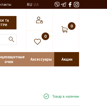
RU
UA
нтакты
КИ ТА
НТРИ
0
0
нцезащитные
Аксессуары
Акции
очки
Товар в наличии