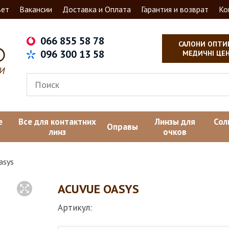
вет
Вакансии
Доставка и Оплата
Гарантия и возврат
Ко
066 855 58 78
САЛОНИ ОПТИ
096 300 13 58
МЕДИЧНІ ЦЕ
е
Все для контактних
Линзы для
Сол
Оправы
линз
очков
asys
ACUVUE OASYS
Артикул: