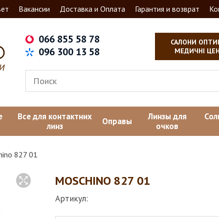
вет
Вакансии
Доставка и Оплата
Гарантия и возврат
Ко
066 855 58 78
САЛОНИ ОПТИ
096 300 13 58
МЕДИЧНІ ЦЕ
е
Все для контактних
Линзы для
Сол
Оправы
линз
очков
ino 827 01
MOSCHINO 827 01
Артикул: