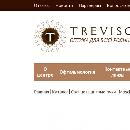
Отзывы
Новости
Партнерам
Вопрос-от
О
Контактны
Офтальмология
центре
линзы
Главная
Каталог
Солнцезащитные очки
Mosch