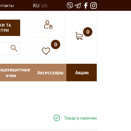
RU
UA
нтакты
КИ ТА
НТРИ
0
0
нцезащитные
Аксессуары
Акции
очки
Товар в наличии