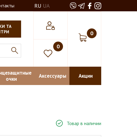
RU
UA
нтакты
КИ ТА
НТРИ
0
0
нцезащитные
Аксессуары
Акции
очки
Товар в наличии