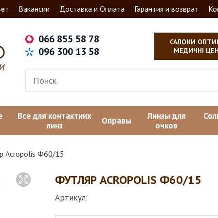
вет
Вакансии
Доставка и Оплата
Гарантия и возврат
Ко
066 855 58 78
САЛОНИ ОПТИ
096 300 13 58
МЕДИЧНІ ЦЕ
е
Все для контактних
Линзы для
Сол
Оправы
линз
очков
р Acropolis Ф60/15
ФУТЛЯР ACROPOLIS Ф60/15
Артикул: