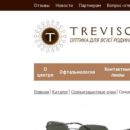
Отзывы
Новости
Партнерам
Вопрос-от
О
Контактны
Офтальмология
центре
линзы
Главная
Каталог
Солнцезащитные очки
Сонц