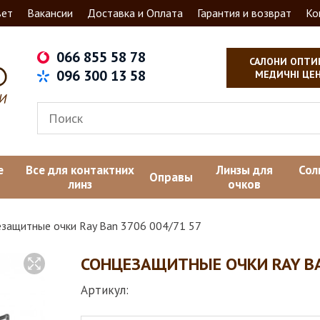
вет
Вакансии
Доставка и Оплата
Гарантия и возврат
Ко
066 855 58 78
САЛОНИ ОПТИ
096 300 13 58
МЕДИЧНІ ЦЕ
е
Все для контактних
Линзы для
Сол
Оправы
линз
очков
езащитные очки Ray Ban 3706 004/71 57
СОНЦЕЗАЩИТНЫЕ ОЧКИ RAY BA
Артикул: