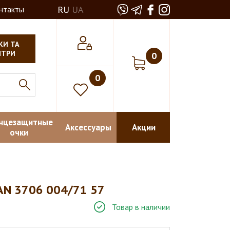
RU
UA
нтакты
КИ ТА
НТРИ
0
0
нцезащитные
Аксессуары
Акции
очки
N 3706 004/71 57
Товар в наличии