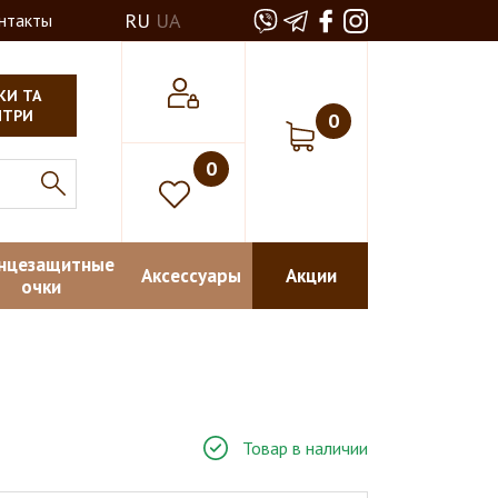
RU
UA
нтакты
КИ ТА
НТРИ
0
0
нцезащитные
Аксессуары
Акции
очки
Товар в наличии