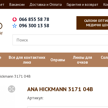
вет
Вакансии
Доставка и Оплата
Гарантия и возврат
Ко
066 855 58 78
САЛОНИ ОПТИ
096 300 13 58
МЕДИЧНІ ЦЕ
е
Все для контактних
Линзы для
Сол
Оправы
линз
очков
Hickmann 3171 04В
ANA HICKMANN 3171 04В
Артикул: