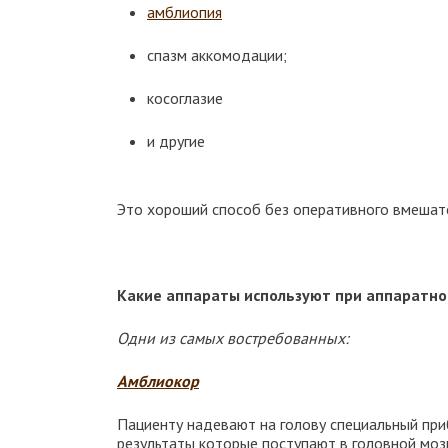
амблиопия
спазм аккомодации;
косоглазие
и другие
Это хороший способ без оперативного вмешате
Какие аппараты используют при аппаратно
Одни из самых востребованных:
Амблиокор
Пациенту надевают на голову специальный приб
результаты которые поступают в головной мозг