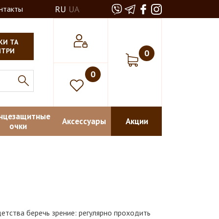
RU
UA
нтакты
КИ ТА
НТРИ
0
0
нцезащитные
Аксессуары
Акции
очки
етства беречь зрение: регулярно проходить