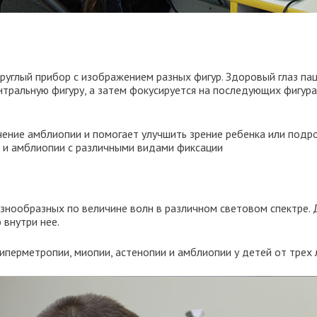
руглый прибор с изображением разных фигур. Здоровый глаз па
тральную фигуру, а затем фокусируется на последующих фигура
ние амблиопии и помогает улучшить зрение ребенка или подро
 и амблиопии с различными видами фиксации
знообразных по величине волн в различном световом спектре. 
 внутри нее.
иперметропии, миопии, астенопии и амблиопии у детей от трех 