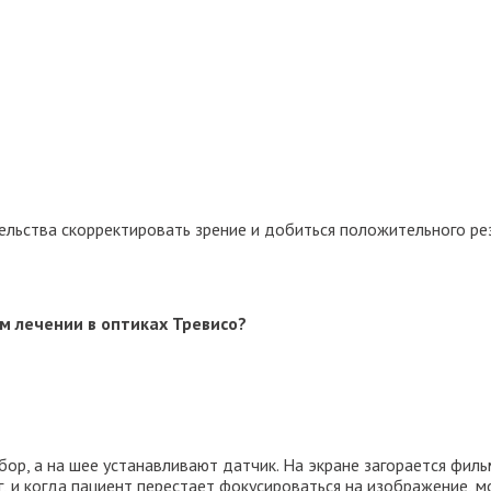
льства скорректировать зрение и добиться положительного рез
м лечении в оптиках Тревисо?
ор, а на шее устанавливают датчик. На экране загорается филь
, и когда пациент перестает фокусироваться на изображение, мо