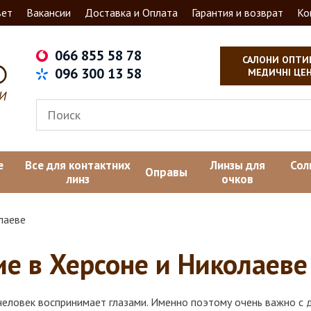
вет
Вакансии
Доставка и Оплата
Гарантия и возврат
Ко
066 855 58 78
САЛОНИ ОПТИ
096 300 13 58
МЕДИЧНІ ЦЕ
е
Все для контактних
Линзы для
Сол
Оправы
линз
очков
лаеве
е в Херсоне и Николаеве
еловек воспринимает глазами. Именно поэтому очень важно с д