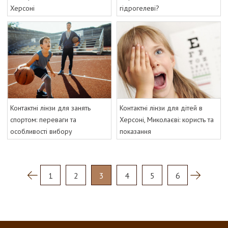
Херсоні
гідрогелеві?
Контактні лінзи для занять
Контактні лінзи для дітей в
спортом: переваги та
Херсоні, Миколаєві: користь та
особливості вибору
показання
1
2
3
4
5
6